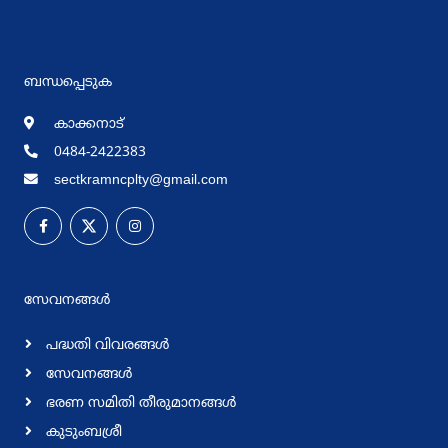
ബന്ധപ്പെടുക
കാക്കനാട്
0484-2422383
sectkramncplty@gmail.com
സേവനങ്ങള്‍
പദ്ധതി വിവരങ്ങള്‍
സേവനങ്ങള്‍
ഭരണ സമിതി തീരുമാനങ്ങള്‍
കുടുംബശ്രീ