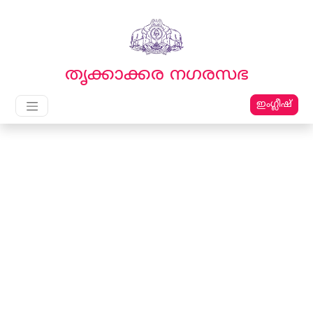
English
മലയാളം
തൃക്കാക്കര നഗരസഭ
ഇംഗ്ലീഷ്
Main Navigation