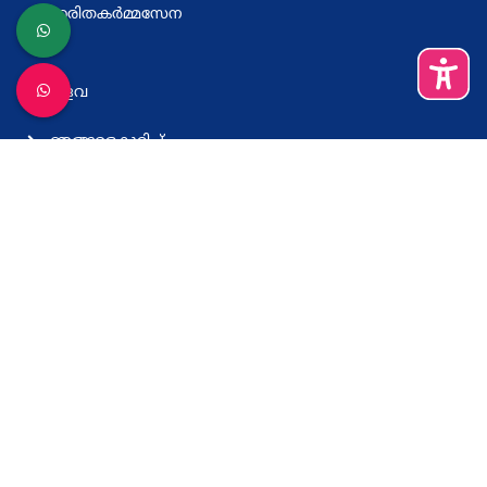
ഹരിതകര്‍മ്മസേന
മറ്റുള്ളവ
ഞങ്ങളെകുറിച്ച്
വിലാസം
നിബന്ധനകളും വ്യവസ്ഥകളും
സഹായം
കെ സ്മാര്‍ട്ട് ആപ്പ് ഡൗണ്‍ലോഡ് ചെയ്യുക