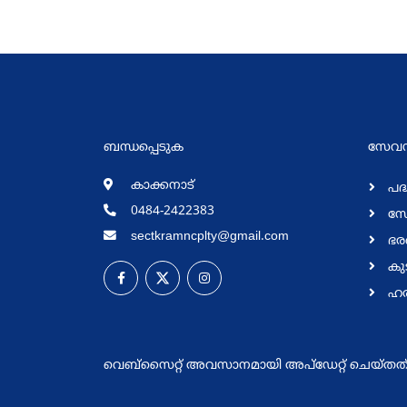
ബന്ധപ്പെടുക
സേവനങ
കാക്കനാട്
പദ്
0484-2422383
സേ
sectkramncplty@gmail.com
ഭര
കുട
ഹര
വെബ്സൈറ്റ് അവസാനമായി അപ്ഡേറ്റ് ചെയ്തത് 29