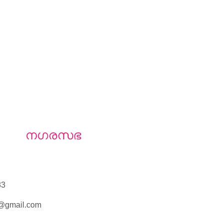
കര നഗരസഭ
83
y@gmail.com