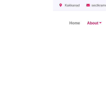
Kakkanad
sectkram
Home
About
Main Navigation