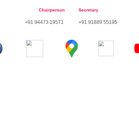
Chairperson
Secretary
+91 94473 19571
+91 91889 55195
vices
Quick Links