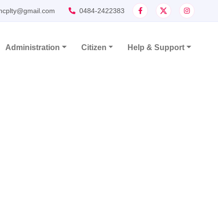
ncplty@gmail.com
0484-2422383
Administration
Citizen
Help & Support